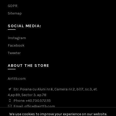
GDPR
Sitemap
SOCIAL MEDIA:
Instagram
Facebook
Tweeter
ABOUT THE STORE
Airttb.com
Str. Poiana cu Aluni nr.6, Camera nr.2, bl.17, sc.3, et.
4,ap.89, Sector 3. ap.78
Phone: +40.730.572.115
Email: office@airttb.com
We use cookies to improve your experience on our website.