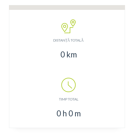
DISTANȚĂ TOTALĂ
0
km
TIMP TOTAL
0
h
0
m