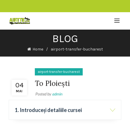
BLOG
Home
airport-transfer-bucharest
airport-transfer-bucharest
To Ploiești
04
MAI
Posted by
admin
1. Introduceți detaliile cursei